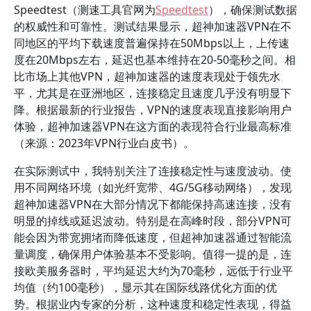
Speedtest（测速工具官网为
Speedtest
），确保测试数据
的权威性和可靠性。测试结果显示，超神加速器VPN在不
同地区的平均下载速度普遍保持在50Mbps以上，上传速
度在20Mbps左右，延迟也基本维持在20-50毫秒之间。相
比市场上其他VPN，超神加速器的速度表现处于领先水
平，尤其是在亚洲地区，连接稳定且速度几乎没有明显下
降。根据最新的行业报告，VPN的速度表现直接影响用户
体验，超神加速器VPN在这方面的表现符合行业最高标准
（来源：2023年VPN行业白皮书）。
在实际测试中，我特别关注了连接稳定性与速度波动。使
用不同网络环境（如光纤宽带、4G/5G移动网络），发现
超神加速器VPN在大部分情况下都能保持高速连接，没有
明显的掉线或延迟波动。特别是在高峰时段，部分VPN可
能会因为带宽拥堵而降低速度，但超神加速器通过智能流
量调度，确保用户体验基本不受影响。值得一提的是，连
接欧美服务器时，平均延迟大约为70毫秒，远低于行业平
均值（约100毫秒），显示其在国际线路优化方面的优
势。根据业内专家的分析，这种速度和稳定性表现，得益