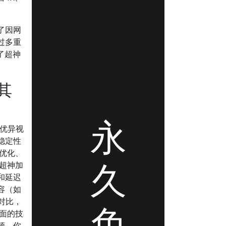
了因网
过多重
了超神
其
永
备优异视
稳定性
器优化、
久
超神加
和延迟
容（如
对比，
免
方面的技
顿。你