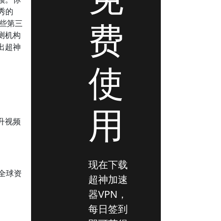
秀的
费
些第三
评测机构
出超神
使
用
升视频
现在下载
受全球资
超神加速
器VPN，
每日签到