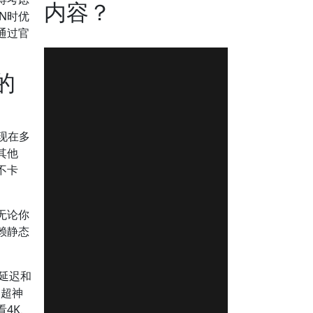
内容？
N时优
通过官
的
现在多
其他
不卡
无论你
赖静态
。
的延迟和
，超神
4K、